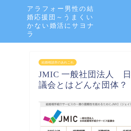
アラフォー男性の結
婚応援団～うまくい
かない婚活にサヨナ
ラ
結婚相談所のあれこれ
JMIC 一般社団法人
議会とはどんな団体？