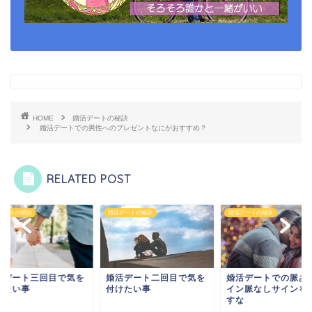
HOME
婚活デートの秘訣
婚活デートでの男性へのプレゼントなにがおすすめ？
RELATED POST
デートの秘訣
婚活デートの秘訣
婚活デートの秘訣
活デート三回目で気を
婚活デート二回目で気を
婚活デートでの脈あ
けたい事
付けたい事
イン脈なしサインを
すな