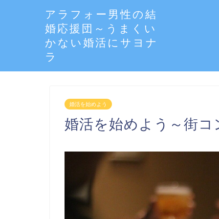
アラフォー男性の結
婚応援団～うまくい
かない婚活にサヨナ
ラ
婚活を始めよう
婚活を始めよう～街コ