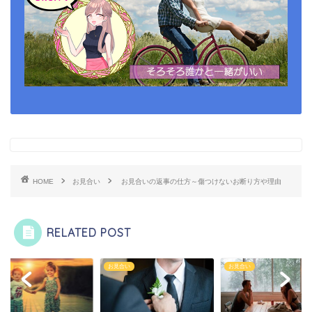
HOME
お見合い
お見合いの返事の仕方～傷つけないお断り方や理由
RELATED POST
合い
お見合い
お見合い