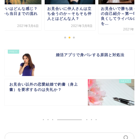
見合いはどんな感じ？
お見合いに仲人さんは立
お見合いで勝ち抜く
備から当日までの流れ
ち会うのか～そもそも仲
の自己紹介～第一印
人とはどんな人？
良くしてライバルに
を...
2021年3月6日
2021年3月8日
2021年5
婚活アプリで身バレする原因と対処法
お見合い以外の恋愛結婚で釣書（身上
書）を要求するのは失礼か？