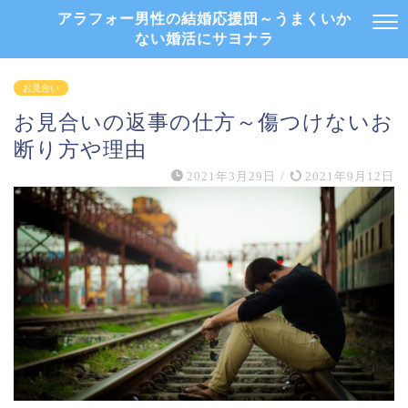
アラフォー男性の結婚応援団～うまくいか
ない婚活にサヨナラ
お見合い
お見合いの返事の仕方～傷つけないお
断り方や理由
2021年3月29日
/
2021年9月12日