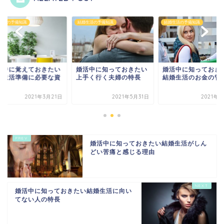
生活の予備知識
結婚生活の予備知識
結婚生活の予備知識
活中に覚えておきたい
婚活中に知っておきたい
婚活中に知っておき
婚生活準備に必要な資
上手く行く夫婦の特長
結婚生活のお金の管
2021年3月21日
2021年5月31日
2021年5
婚活中に知っておきたい結婚生活がしん
どい苦痛と感じる理由
婚活中に知っておきたい結婚生活に向い
てない人の特長